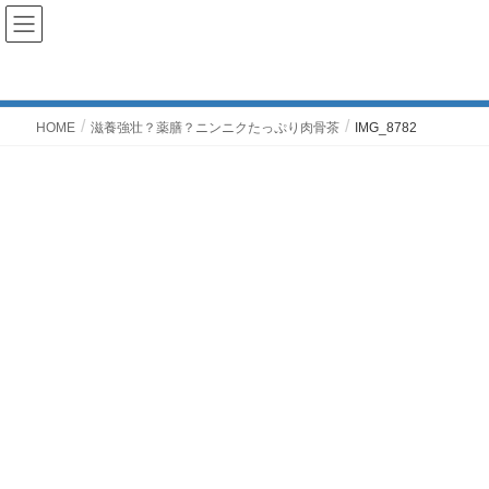
投稿
HOME
滋養強壮？薬膳？ニンニクたっぷり肉骨茶
IMG_8782