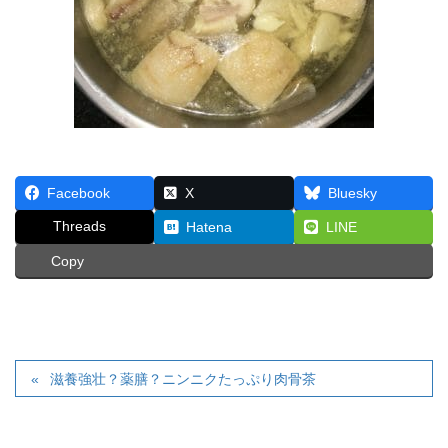
Facebook
X
Bluesky
Threads
Hatena
LINE
Copy
滋養強壮？薬膳？ニンニクたっぷり肉骨茶