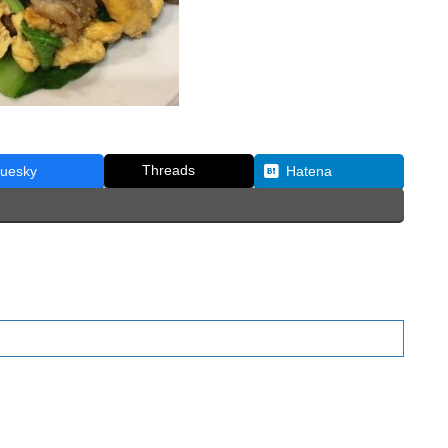
Threads
luesky
Hatena