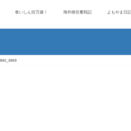
食いしん坊万歳！
海外移住奮戦記
よもやま日
IMG_8869