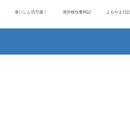
食いしん坊万歳！
海外移住奮戦記
よもやま日