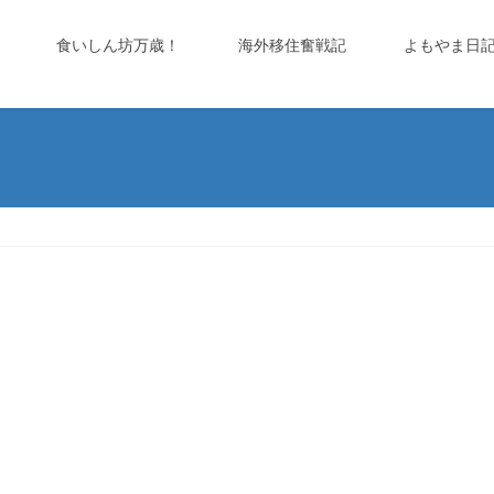
食いしん坊万歳！
海外移住奮戦記
よもやま日