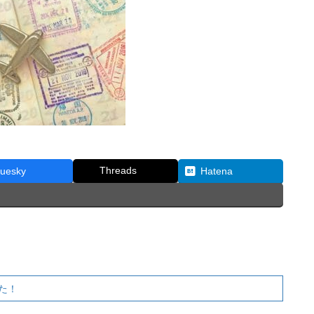
Threads
luesky
Hatena
た！