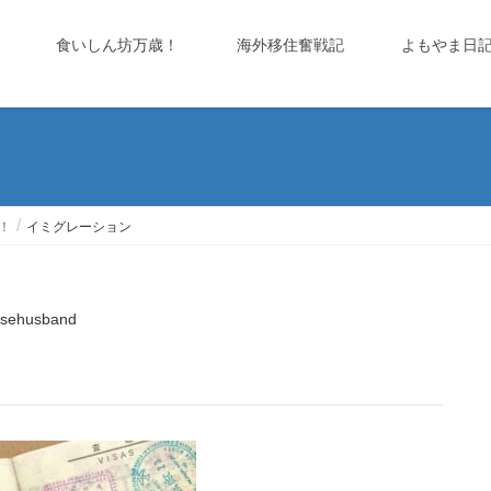
食いしん坊万歳！
海外移住奮戦記
よもやま日
！
イミグレーション
sehusband