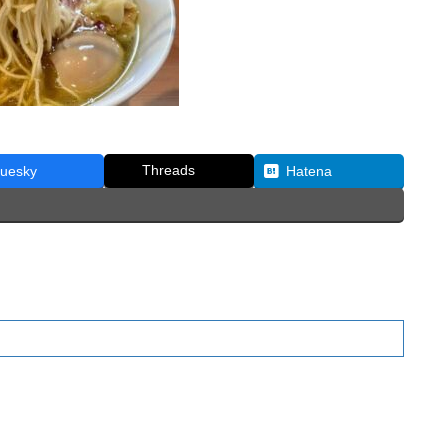
Threads
luesky
Hatena