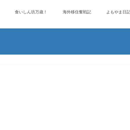
食いしん坊万歳！
海外移住奮戦記
よもやま日