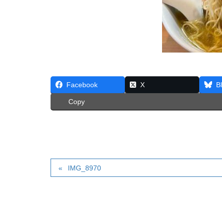
Facebook
X
B
Copy
IMG_8970