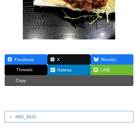
Facebook
X
Bluesky
Threads
Hatena
LINE
Copy
IMG_9020