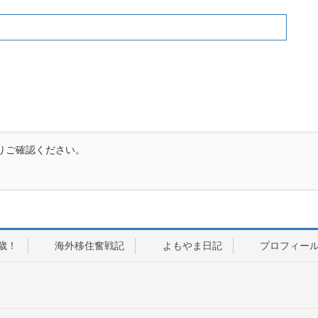
りご確認ください。
歳！
海外移住奮戦記
よもやま日記
プロフィー