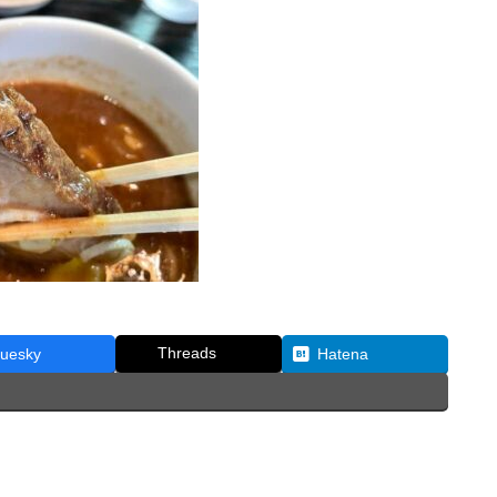
Threads
luesky
Hatena