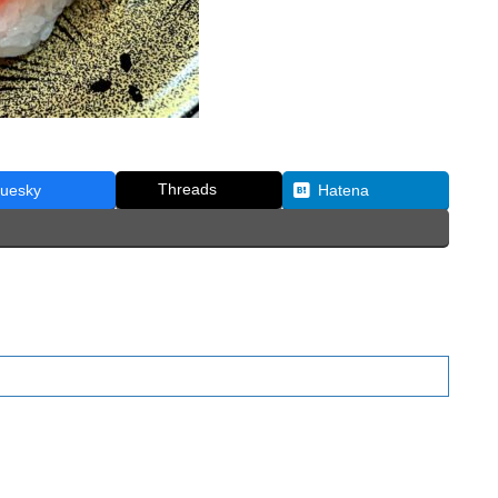
Threads
luesky
Hatena