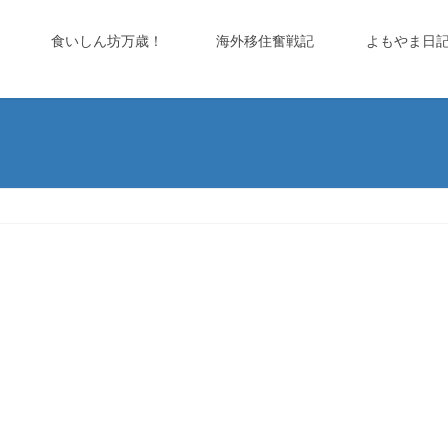
食いしん坊万歳！
海外移住奮戦記
よもやま日