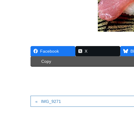
Facebook
X
B
Copy
IMG_9271