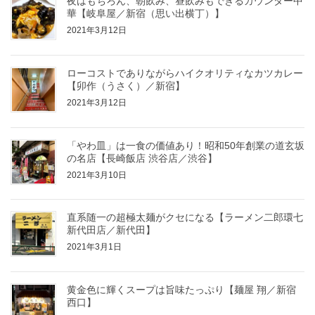
夜はもちろん、朝飲み、昼飲みもできるカウンター中
華【岐阜屋／新宿（思い出横丁）】
2021年3月12日
ローコストでありながらハイクオリティなカツカレー
【卯作（うさく）／新宿】
2021年3月12日
「やわ皿」は一食の価値あり！昭和50年創業の道玄坂
の名店【長崎飯店 渋谷店／渋谷】
2021年3月10日
直系随一の超極太麺がクセになる【ラーメン二郎環七
新代田店／新代田】
2021年3月1日
黄金色に輝くスープは旨味たっぷり【麺屋 翔／新宿
西口】