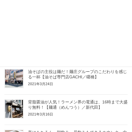
高級魚「のどぐろ」が衝撃価格！日本海の恵みを堪能
すべし！【大漁丸みなとさかい店／境港】
2021年3月30日
ついつい寄っちゃう 使い勝手の良すぎる町中華【岐
阜屋／新宿(思い出横丁）】
2021年3月29日
油そばの主役は麺だ！麺庄グループのこだわりを感じ
る一杯【油そば専門店GACHI／曙橋】
2021年3月24日
背脂醤油が人気！ラーメン界の電通は、16時まで大盛
り無料！【麺通（めんつう）／新代田】
2021年3月16日