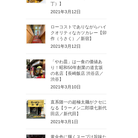
丁）】
2021年3月12日
ローコストでありながらハイ
クオリティなカツカレー【卯
作（うさく）／新宿】
2021年3月12日
「やわ皿」は一食の価値あ
り！昭和50年創業の道玄坂
の名店【長崎飯店 渋谷店／
渋谷】
2021年3月10日
直系随一の超極太麺がクセに
なる【ラーメン二郎環七新代
田店／新代田】
2021年3月1日
黄金色に輝くスープは旨味た