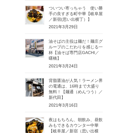
ついつい寄っちゃう 使い勝
手の良すぎる町中華【岐阜屋
／新宿(思い出横丁）】
2021年3月29日
油そばの主役は麺だ！麺庄グ
ループのこだわりを感じる一
杯【油そば専門店GACHI／
曙橋】
2021年3月24日
背脂醤油が人気！ラーメン界
の電通は、16時まで大盛り
無料！【麺通（めんつう）／
新代田】
2021年3月16日
夜はもちろん、朝飲み、昼飲
みもできるカウンター中華
【岐阜屋／新宿（思い出横