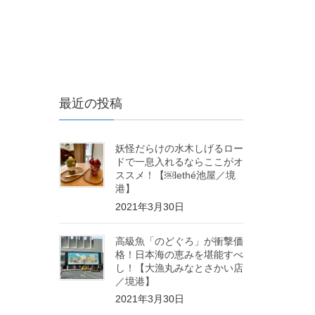
最近の投稿
妖怪だらけの水木しげるロー
ドで一息入れるならここがオ
ススメ！【￼lethé池屋／境
港】
2021年3月30日
高級魚「のどぐろ」が衝撃価
格！日本海の恵みを堪能すべ
し！【大漁丸みなとさかい店
／境港】
2021年3月30日