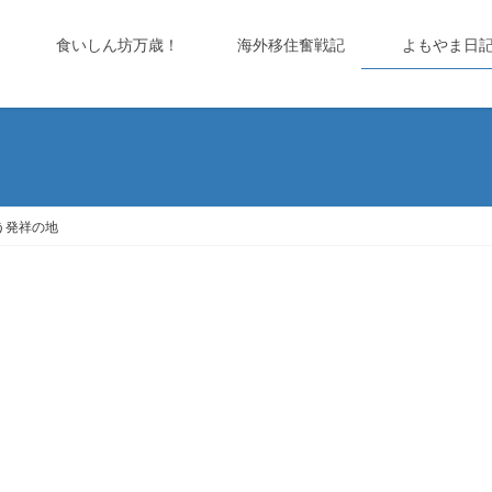
食いしん坊万歳！
海外移住奮戦記
よもやま日
う発祥の地