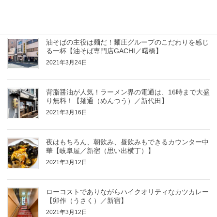
阜屋／新宿(思い出横丁）】
2021年3月29日
油そばの主役は麺だ！麺庄グループのこだわりを感じ
る一杯【油そば専門店GACHI／曙橋】
2021年3月24日
背脂醤油が人気！ラーメン界の電通は、16時まで大盛
り無料！【麺通（めんつう）／新代田】
2021年3月16日
夜はもちろん、朝飲み、昼飲みもできるカウンター中
華【岐阜屋／新宿（思い出横丁）】
2021年3月12日
ローコストでありながらハイクオリティなカツカレー
【卯作（うさく）／新宿】
2021年3月12日