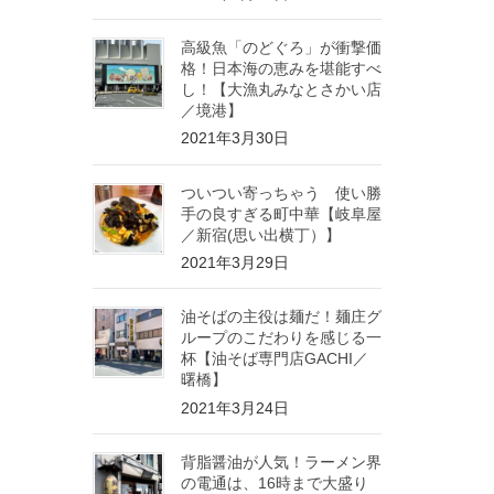
高級魚「のどぐろ」が衝撃価
格！日本海の恵みを堪能すべ
し！【大漁丸みなとさかい店
／境港】
2021年3月30日
ついつい寄っちゃう 使い勝
手の良すぎる町中華【岐阜屋
／新宿(思い出横丁）】
2021年3月29日
油そばの主役は麺だ！麺庄グ
ループのこだわりを感じる一
杯【油そば専門店GACHI／
曙橋】
2021年3月24日
背脂醤油が人気！ラーメン界
の電通は、16時まで大盛り