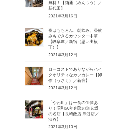
無料！【麺通（めんつう）／
新代田】
2021年3月16日
夜はもちろん、朝飲み、昼飲
みもできるカウンター中華
【岐阜屋／新宿（思い出横
丁）】
2021年3月12日
ローコストでありながらハイ
クオリティなカツカレー【卯
作（うさく）／新宿】
2021年3月12日
「やわ皿」は一食の価値あ
り！昭和50年創業の道玄坂
の名店【長崎飯店 渋谷店／
渋谷】
2021年3月10日