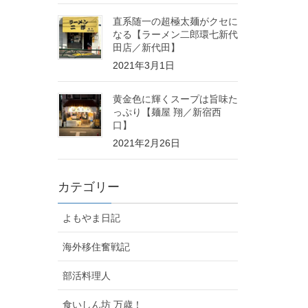
直系随一の超極太麺がクセに
なる【ラーメン二郎環七新代
田店／新代田】
2021年3月1日
黄金色に輝くスープは旨味た
っぷり【麺屋 翔／新宿西
口】
2021年2月26日
カテゴリー
よもやま日記
海外移住奮戦記
部活料理人
食いしん坊 万歳！