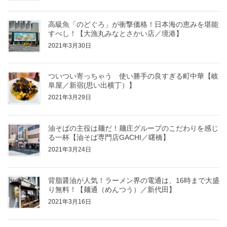
高級魚「のどぐろ」が衝撃価格！日本海の恵みを堪能
すべし！【大漁丸みなとさかい店／境港】
2021年3月30日
ついつい寄っちゃう 使い勝手の良すぎる町中華【岐
阜屋／新宿(思い出横丁）】
2021年3月29日
油そばの主役は麺だ！麺庄グループのこだわりを感じ
る一杯【油そば専門店GACHI／曙橋】
2021年3月24日
背脂醤油が人気！ラーメン界の電通は、16時まで大盛
り無料！【麺通（めんつう）／新代田】
2021年3月16日