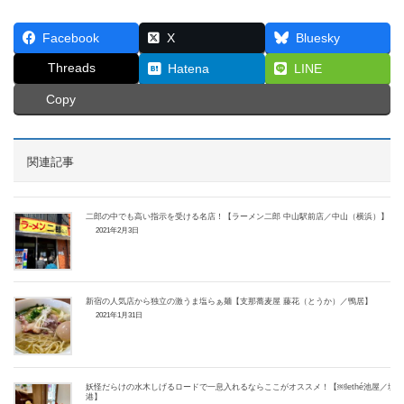
Facebook
X
Bluesky
Threads
Hatena
LINE
Copy
関連記事
二郎の中でも高い指示を受ける名店！【ラーメン二郎 中山駅前店／中山（横浜）】
2021年2月3日
新宿の人気店から独立の激うま塩らぁ麺【支那蕎麦屋 藤花（とうか）／鴨居】
2021年1月31日
妖怪だらけの水木しげるロードで一息入れるならここがオススメ！【￼lethé池屋／境
港】