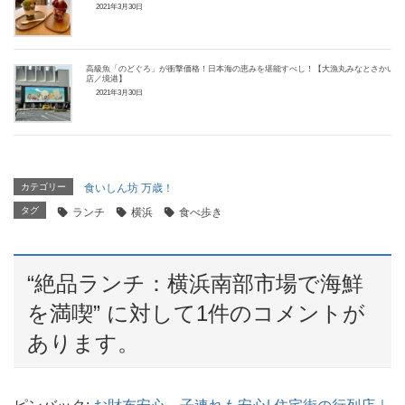
2021年3月30日
高級魚「のどぐろ」が衝撃価格！日本海の恵みを堪能すべし！【大漁丸みなとさかい
店／境港】
2021年3月30日
カテゴリー
食いしん坊 万歳！
タグ
ランチ
横浜
食べ歩き
“
絶品ランチ：横浜南部市場で海鮮
を満喫
” に対して1件のコメントが
あります。