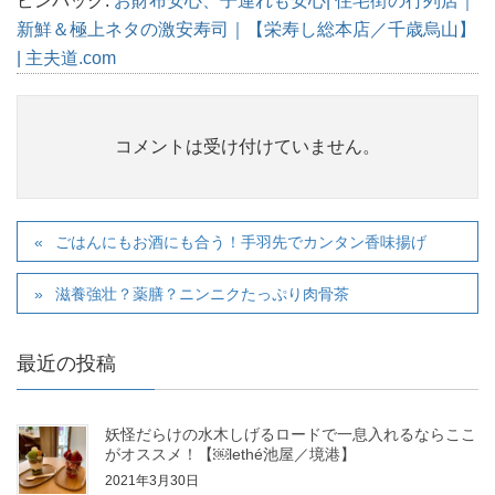
ピンバック:
お財布安心、子連れも安心| 住宅街の行列店｜
新鮮＆極上ネタの激安寿司｜【栄寿し総本店／千歳烏山】
| 主夫道.com
コメントは受け付けていません。
ごはんにもお酒にも合う！手羽先でカンタン香味揚げ
滋養強壮？薬膳？ニンニクたっぷり肉骨茶
最近の投稿
妖怪だらけの水木しげるロードで一息入れるならここ
がオススメ！【￼lethé池屋／境港】
2021年3月30日