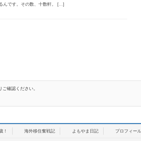
んです。その数、十数軒。 […]
りご確認ください。
歳！
海外移住奮戦記
よもやま日記
プロフィー