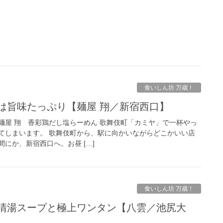
食いしん坊 万歳！
プは旨味たっぷり【麺屋 翔／新宿西口】
麺屋 翔 香彩鶏だし塩らーめん 歌舞伎町「カミヤ」で一杯やっ
てしまいます。 歌舞伎町から、駅に向かいながらどこかいい店
にか、新宿西口へ。お昼 […]
食いしん坊 万歳！