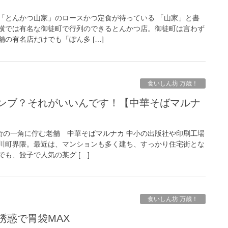
「とんかつ山家」のロースかつ定食が待っている 「山家」と書
横では有名な御徒町で行列のできるとんかつ店。御徒町は言わず
の有名店だけでも「ぽん多 […]
食いしん坊 万歳！
宅街の一角に佇む老舗 中華そばマルナカ 中小の出版社や印刷工場
川町界隈。最近は、マンションも多く建ち、すっかり住宅街とな
も、餃子で人気の某グ […]
食いしん坊 万歳！
誘惑で胃袋MAX