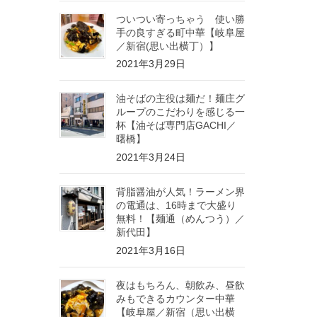
ついつい寄っちゃう 使い勝
手の良すぎる町中華【岐阜屋
／新宿(思い出横丁）】
2021年3月29日
油そばの主役は麺だ！麺庄グ
ループのこだわりを感じる一
杯【油そば専門店GACHI／
曙橋】
2021年3月24日
背脂醤油が人気！ラーメン界
の電通は、16時まで大盛り
無料！【麺通（めんつう）／
新代田】
2021年3月16日
夜はもちろん、朝飲み、昼飲
みもできるカウンター中華
【岐阜屋／新宿（思い出横