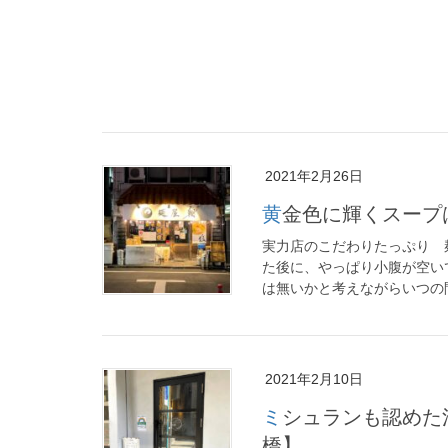
2021年2月26日
黄金色に輝くスー
実力店のこだわりたっぷり 
た後に、やっぱり小腹が空い
は無いかと考えながらいつの間
2021年2月10日
ミシュランも認めた清湯スープと極上ワンタン【八雲／池尻大
橋】