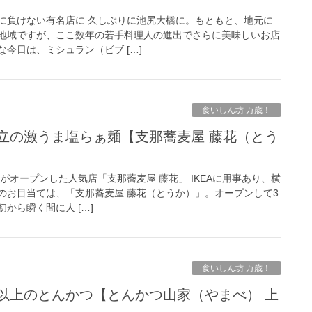
に負けない有名店に 久しぶりに池尻大橋に。もともと、地元に
地域ですが、ここ数年の若手料理人の進出でさらに美味しいお店
今日は、ミシュラン（ビブ […]
食いしん坊 万歳！
がオープンした人気店「支那蕎麦屋 藤花」 IKEAに用事あり、横
のお目当ては、「支那蕎麦屋 藤花（とうか）」。オープンして3
から瞬く間に人 […]
食いしん坊 万歳！