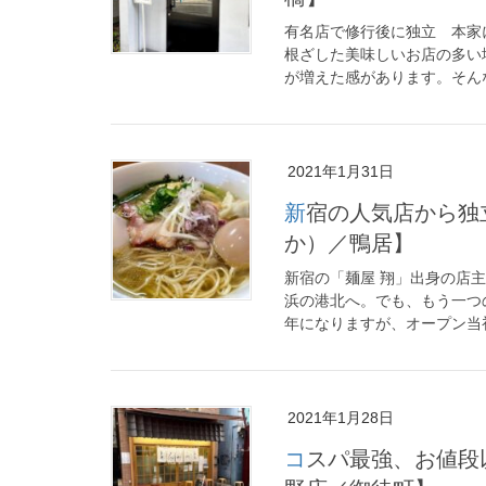
有名店で修行後に独立 本家
根ざした美味しいお店の多い
が増えた感があります。そんな
2021年1月31日
新宿の人気店から独立の激うま塩らぁ麺【支那蕎麦屋 藤花（とう
か）／鴨居】
新宿の「麺屋 翔」出身の店主
浜の港北へ。でも、もう一つ
年になりますが、オープン当初
2021年1月28日
コスパ最強、お値段以上のとんかつ【とんかつ山家（やまべ） 上