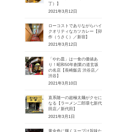
丁）】
2021年3月12日
ローコストでありながらハイ
クオリティなカツカレー【卯
作（うさく）／新宿】
2021年3月12日
「やわ皿」は一食の価値あ
り！昭和50年創業の道玄坂
の名店【長崎飯店 渋谷店／
渋谷】
2021年3月10日
直系随一の超極太麺がクセに
なる【ラーメン二郎環七新代
田店／新代田】
2021年3月1日
黄金色に輝くスープは旨味た