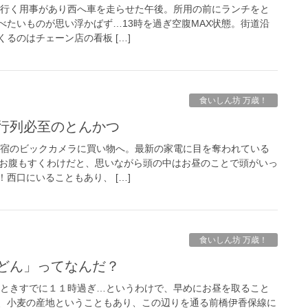
へ行く用事があり西へ車を走らせた午後。所用の前にランチをと
べたいものが思い浮かばず…13時を過ぎ空腹MAX状態。街道沿
るのはチェーン店の看板 […]
食いしん坊 万歳！
で行列必至のとんかつ
新宿のビックカメラに買い物へ。最新の家電に目を奪われている
。お腹もすくわけだと、思いながら頭の中はお昼のことで頭がいっ
西口にいることもあり、 […]
食いしん坊 万歳！
むどん」ってなんだ？
 ときすでに１１時過ぎ…というわけで、早めにお昼を取ること
、小麦の産地ということもあり、この辺りを通る前橋伊香保線に