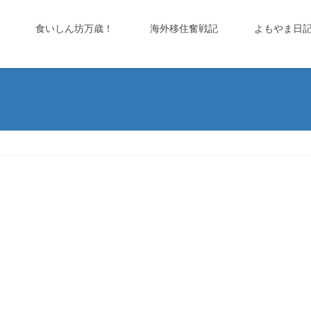
食いしん坊万歳！
海外移住奮戦記
よもやま日