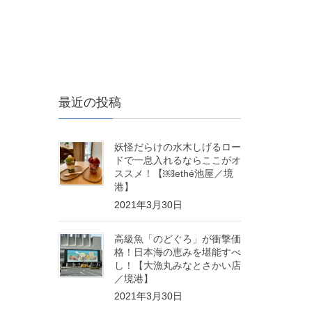
最近の投稿
妖怪だらけの水木しげるロー
ドで一息入れるならここがオ
ススメ！【￼lethé池屋／境
港】
2021年3月30日
高級魚「のどぐろ」が衝撃価
格！日本海の恵みを堪能すべ
し！【大漁丸みなとさかい店
／境港】
2021年3月30日