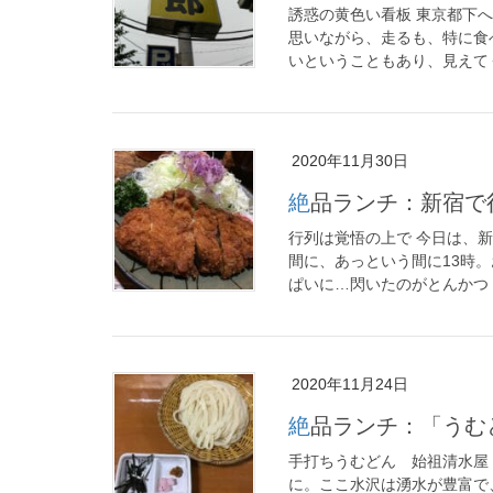
誘惑の黄色い看板 東京都下
思いながら、走るも、特に食
いということもあり、見えてく
2020年11月30日
絶品ランチ：新宿
行列は覚悟の上で 今日は、
間に、あっという間に13時
ぱいに…閃いたのがとんかつ！
2020年11月24日
絶品ランチ：「う
手打ちうむどん 始祖清水屋
に。ここ水沢は湧水が豊富で