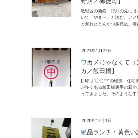
野店／御徒町】
激戦区の新鋭 行列の先には
いて「やまべ」と読む。アメ
と知れたとんかつ激戦区。老舗
2021年1月27日
ワカメじゃなくてコンブ？それがいいんです！【中華そばマルナ
カ／飯田橋】
目印は”◯に中”の暖簾 住
が多くある飯田橋裏手の新小
ってきました。そのような中で
2020年12月1日
絶品ランチ：黄色い