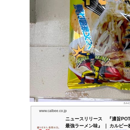
カル
www.calbee.co.jp
ニュースリリース 『濃旨POT
最強ラーメン味』 ｜ カルビー