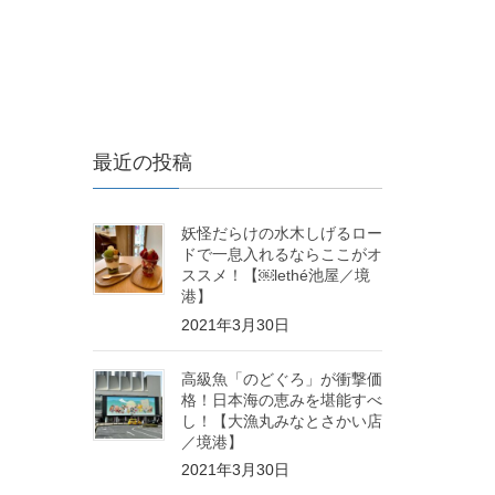
最近の投稿
妖怪だらけの水木しげるロー
ドで一息入れるならここがオ
ススメ！【￼lethé池屋／境
港】
2021年3月30日
高級魚「のどぐろ」が衝撃価
格！日本海の恵みを堪能すべ
し！【大漁丸みなとさかい店
／境港】
2021年3月30日