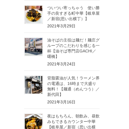
ついつい寄っちゃう 使い勝
手の良すぎる町中華【岐阜屋
／新宿(思い出横丁）】
2021年3月29日
油そばの主役は麺だ！麺庄グ
ループのこだわりを感じる一
杯【油そば専門店GACHI／
曙橋】
2021年3月24日
背脂醤油が人気！ラーメン界
の電通は、16時まで大盛り
無料！【麺通（めんつう）／
新代田】
2021年3月16日
夜はもちろん、朝飲み、昼飲
みもできるカウンター中華
【岐阜屋／新宿（思い出横