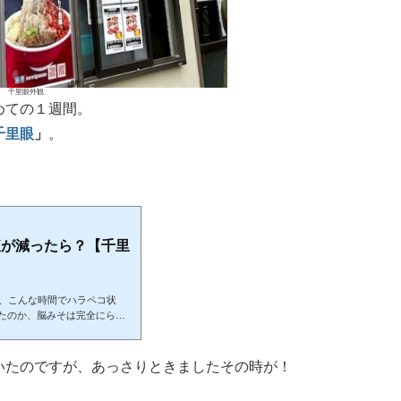
千里眼外観
めての１週間。
千里眼
」
。
腹が減ったら？【千里
て、こんな時間でハラペコ状
たのか、脳みそは完全にらー
近辺にいたこともあり、真っ先
行列ができる人気店、二郎イ
といえば『千里眼』ではない
いたのですが、あっさりときましたその時が！
ではなく、小田急線の東北沢
徒歩で10分程度かかるにもか