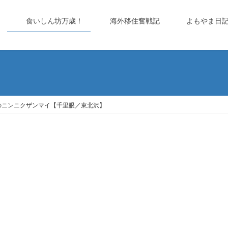
食いしん坊万歳！
海外移住奮戦記
よもやま日
のニンニクザンマイ【千里眼／東北沢】