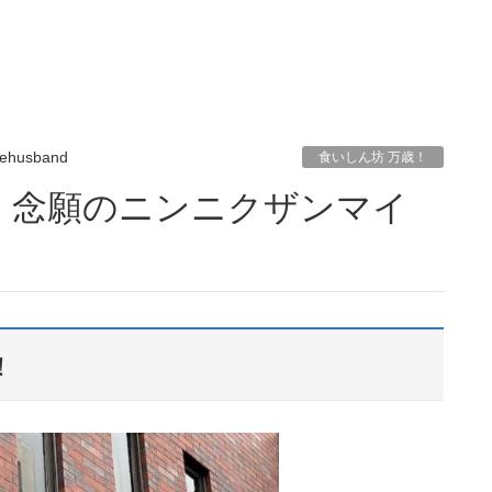
ehusband
食いしん坊 万歳！
！