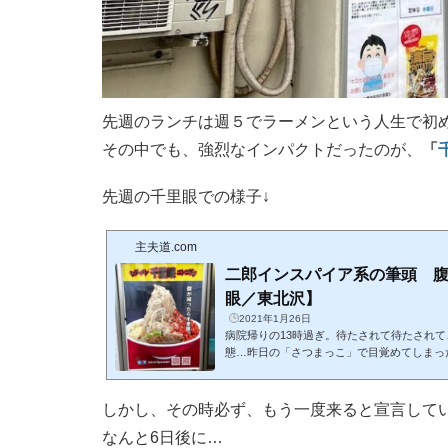
先週のランチは週５でラーメンという人生で初
その中でも、強烈なインパクトだったのが、
「
先週の千里眼での様子↓
主夫道.com
二郎インスパイア系の筆頭 
眼／東北沢】
2021年1月26日
病院帰りの13時過ぎ。待たされて待たされ
態…昨日の「さつまっこ」で目覚めてしまっ
めんモードに。昨日のランチはこちら↓駒場
に思いついたのがあの行列店。いつも満席、
ンスパイア系の店のなかでも、誰もが知る店
しかし、その時必ず、もう一度来ると宣言して
でしょうか？決して立地に恵まれているわけ
なんと6日後に…
駅、京王井の頭線の池ノ上駅のいずれからも