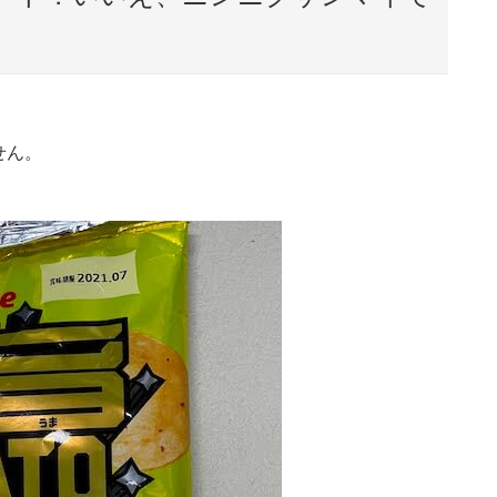
。
せん。