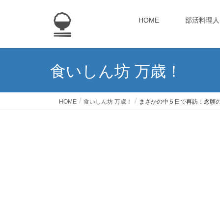
HOME
部活料理人
食いしん坊 万歳！
HOME
食いしん坊 万歳！
まさかの中５日で再訪：念願