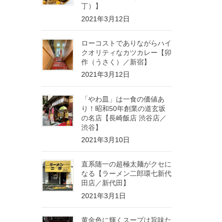
丁）】
2021年3月12日
ローコストでありながらハイ
クオリティなカツカレー【卯
作（うさく）／新宿】
2021年3月12日
「やわ皿」は一食の価値あ
り！昭和50年創業の道玄坂
の名店【長崎飯店 渋谷店／
渋谷】
2021年3月10日
直系随一の超極太麺がクセに
なる【ラーメン二郎環七新代
田店／新代田】
2021年3月1日
黄金色に輝くスープは旨味た