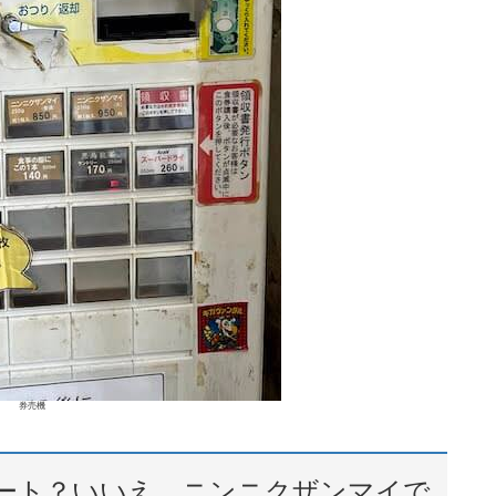
券売機
ート？いいえ、ニンニクザンマイで